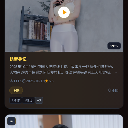
99:35
锈带手记
2025年10月19日 中国大陆院线上映。故事从一场意外相遇开始，
人物在道德与情感之间反复拉扯。导演在镜头语言上大胆实验，长
镜头与特写交替强化压迫感。整体完成度较高，适合周末一口气看
111K
2025-10-19
6.6
完。
上新
中国
#动作
#杜比
+
3
JP