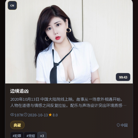
CN
99:43
边境追凶
2020年10月13日 中国大陆院线上映。故事从一场意外相遇开始，
人物在道德与情感之间反复拉扯。配乐与声场设计突出环境质感，
使观众更易沉浸其中。推荐给偏爱群像戏与命运母题的影迷。
107K
2020-10-13
8.0
典藏
中国
#犯罪
#完结
+
3