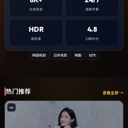
片库条目
更新节奏
HDR
4.8
高码率
口碑均分
韩国电影
日本电影
韩剧
动作
热门推荐
查看全部 →
CN