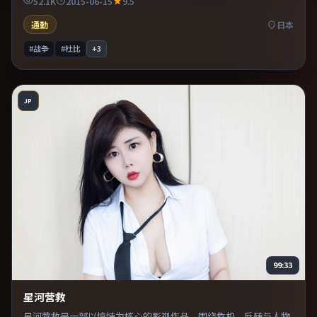
52.1K
2015-06-15
9.5
通勤
日本
#战争
#杜比
+
3
JP
99:33
星河营救
星河营救是一部以惊悚为核心的影视作品，围绕危机、反转与人物