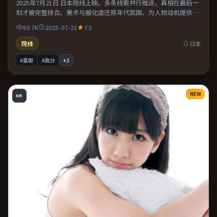
2025年7月21日 日本院线上映。多条线索并行推进，真相在最后一
刻才被完整拼合。美术与服化道还原年代氛围，为人物动机提供可
信支撑。既有类型片爽感，也保留作者表达，口碑潜力不俗。
69.7K
2025-07-21
7.3
院线
日本
#喜剧
#高分
+
3
NEW
KR