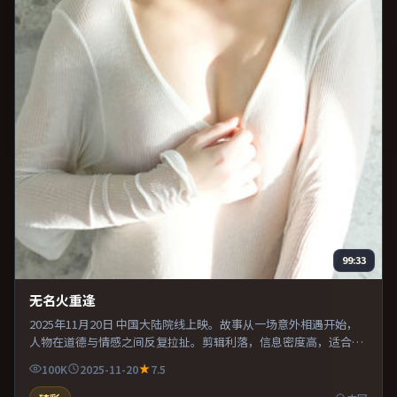
99:33
无名火重逢
2025年11月20日 中国大陆院线上映。故事从一场意外相遇开始，
人物在道德与情感之间反复拉扯。剪辑利落，信息密度高，适合喜
欢烧脑与推理的观众。既有类型片爽感，也保留作者表达，口碑潜
100K
2025-11-20
7.5
力不俗。