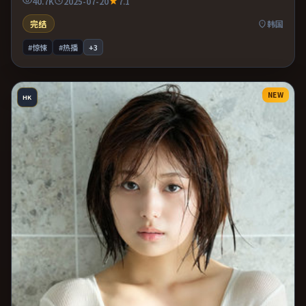
40.7K
2025-07-20
7.1
俗。
完结
韩国
#惊悚
#热播
+
3
NEW
HK