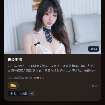
95:41
东极围猎
2019年7月20日 日本院线上映。故事从一场意外相遇开始，人物在
道德与情感之间反复拉扯。导演在镜头语言上大胆实验，长镜头与
特写交替强化压迫感。推荐给偏爱群像戏与命运母题的影迷。
109K
2019-07-20
8.3
通勤
日本
#科幻
#热播
+
3