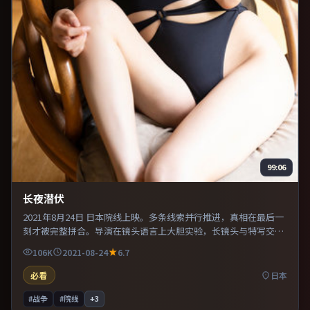
99:06
长夜潜伏
2021年8月24日 日本院线上映。多条线索并行推进，真相在最后一
刻才被完整拼合。导演在镜头语言上大胆实验，长镜头与特写交替
强化压迫感。推荐给偏爱群像戏与命运母题的影迷。
106K
2021-08-24
6.7
必看
日本
#战争
#院线
+
3