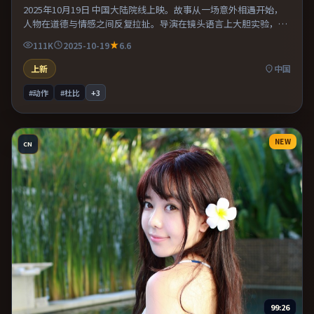
2025年10月19日 中国大陆院线上映。故事从一场意外相遇开始，
人物在道德与情感之间反复拉扯。导演在镜头语言上大胆实验，长
镜头与特写交替强化压迫感。整体完成度较高，适合周末一口气看
111K
2025-10-19
6.6
完。
上新
中国
#动作
#杜比
+
3
NEW
CN
99:26