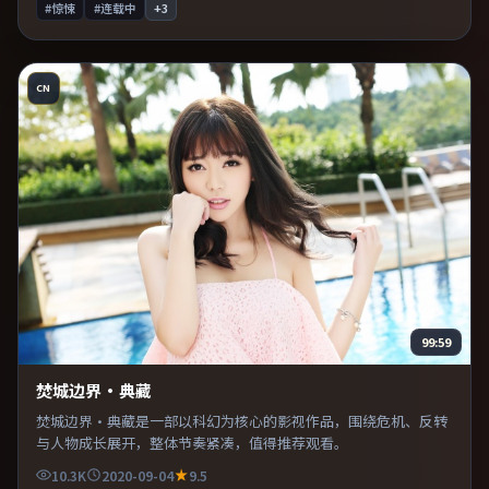
#惊悚
#连载中
+
3
CN
99:59
焚城边界·典藏
焚城边界·典藏是一部以科幻为核心的影视作品，围绕危机、反转
与人物成长展开，整体节奏紧凑，值得推荐观看。
10.3K
2020-09-04
9.5