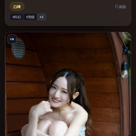
口碑
英国
#科幻
#完结
+
3
CN