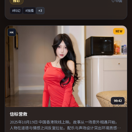
臻彩
中国
#科幻
#独播
+
3
NEW
HK
99:42
信标营救
2025年10月19日 中国香港院线上映。故事从一场意外相遇开始，
人物在道德与情感之间反复拉扯。配乐与声场设计突出环境质感，