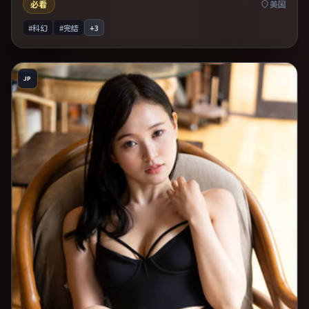
必看
美国
#科幻
#完结
+
3
JP