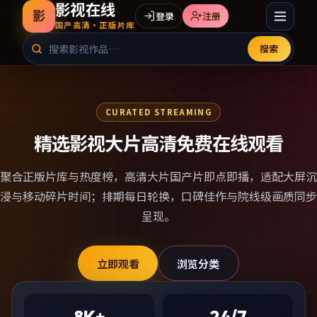
影视在线
影
登录
注册
国产高清·正版片库
搜索
CURATED STREAMING
精选影视大片高清免费在线观看
聚合正版片库与热度榜，
高清大片国产片
即点即播，适配大屏沉
浸与移动碎片时间；排期每日轮换，口碑佳作与院线级画质同步
呈现。
立即观看
浏览分类
8K+
24/7