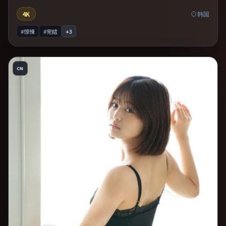
4K
韩国
#惊悚
#完结
+
3
CN