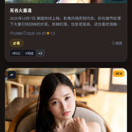
无名火重逢
2025年10月7日 美国院线上映。影像风格克制内敛，却在细节处埋
下大量可供回味的伏笔。剪辑利落，信息密度高，适合喜欢烧脑与
推理的观众。整体完成度较高，适合周末一口气看完。
106K
2025-10-07
7.5
必看
美国
#科幻
#完结
+
3
NEW
JP