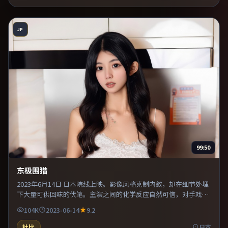
JP
99:50
东极围猎
2023年6月14日 日本院线上映。影像风格克制内敛，却在细节处埋
下大量可供回味的伏笔。主演之间的化学反应自然可信，对手戏张
力贯穿全片。既有类型片爽感，也保留作者表达，口碑潜力不俗。
104K
2023-06-14
9.2
杜比
日本