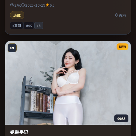
使观众更易沉浸其中。既有类型片爽感，也保留作者表达，口碑潜
24K
2025-10-19
6.5
力不俗。
连载
香港
#喜剧
#4K
+
3
NEW
CN
99:35
锈带手记