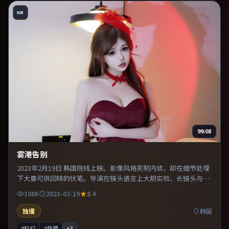
KR
99:08
雾港告别
2023年2月19日 韩国院线上映。影像风格克制内敛，却在细节处埋
下大量可供回味的伏笔。导演在镜头语言上大胆实验，长镜头与特
写交替强化压迫感。推荐给偏爱群像戏与命运母题的影迷。
108K
2023-02-19
8.4
独播
韩国
#科幻
#热播
+
3