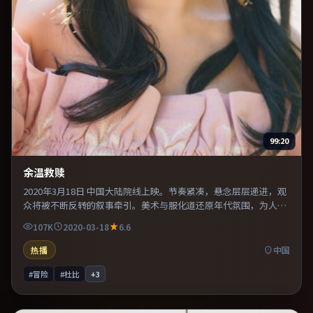
99:20
余温救赎
2020年3月18日 中国大陆院线上映。节奏紧凑，悬念层层递进，观
众将被不断反转的叙事牵引。美术与服化道还原年代氛围，为人物
动机提供可信支撑。适合喜欢现实主义题材的观众，情绪后劲较
107K
2020-03-18
6.6
足。
热播
中国
#冒险
#杜比
+
3