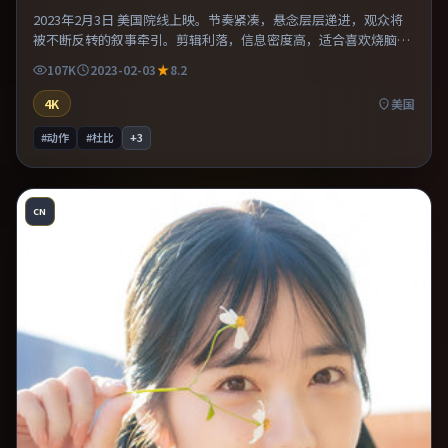
2023年2月3日 美国院线上映。节奏紧凑，悬念层层递进，观众将
被不断反转的叙事牵引。剪辑利落，信息密度高，适合喜欢烧脑与
推理的观众。适合喜欢现实主义题材的观众，情绪后劲较足。
107K
2023-02-03
8.2
4K
美国
#动作
#杜比
+
3
CN