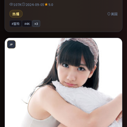
机提供可信支撑。推荐给偏爱群像戏与命运母题的影迷。
107K
2024-09-05
9.0
热播
美国
#冒险
#4K
+
3
JP