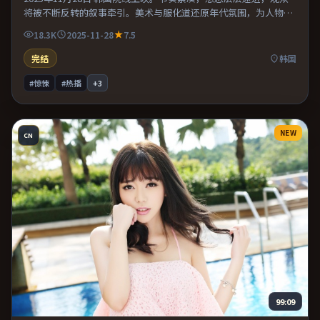
将被不断反转的叙事牵引。美术与服化道还原年代氛围，为人物动
机提供可信支撑。片尾留白意味深长，值得二刷细品台词与构图。
18.3K
2025-11-28
7.5
完结
韩国
#惊悚
#热播
+
3
NEW
CN
99:09