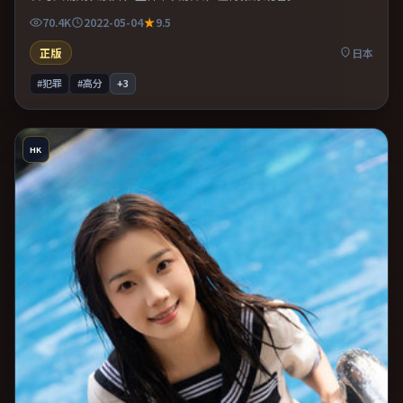
70.4K
2022-05-04
9.5
正版
日本
#犯罪
#高分
+
3
HK