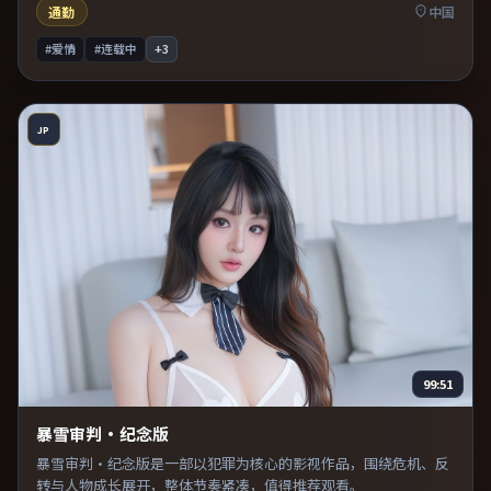
通勤
中国
#爱情
#连载中
+
3
JP
99:51
暴雪审判·纪念版
暴雪审判·纪念版是一部以犯罪为核心的影视作品，围绕危机、反
转与人物成长展开，整体节奏紧凑，值得推荐观看。