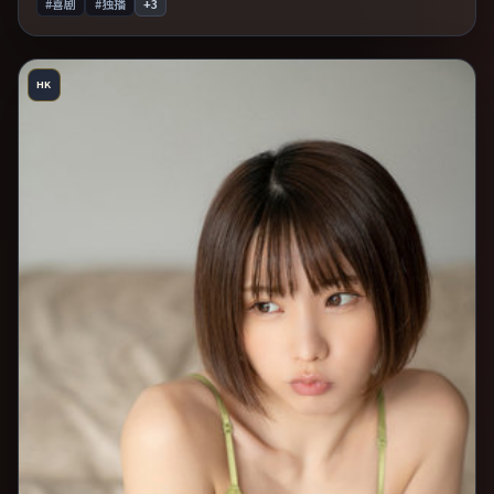
#喜剧
#独播
+
3
HK