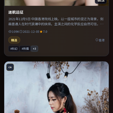
99:14
迷航远征
2021年12月5日 中国香港院线上映。以一座城市的变迁为背景，刻
画普通人在时代浪潮中的抉择。主演之间的化学反应自然可信，对
手戏张力贯穿全片。适合喜欢现实主义题材的观众，情绪后劲较
109K
2021-12-05
7.0
足。
精选
香港
#科幻
#热播
+
3
CN