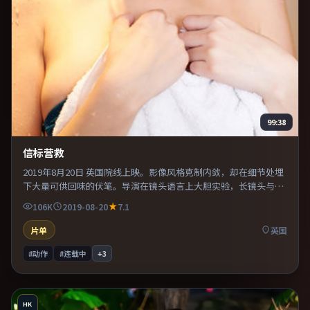
99:38
信标营救
2019年8月20日 英国院线上映。影像风格克制内敛，却在细节处埋
下大量可供回味的伏笔。导演在镜头语言上大胆实验，长镜头与特
写交替强化压迫感。整体完成度较高，适合周末一口气看完。
106K
2019-08-20
7.1
片单
英国
#动作
#连载中
+
3
HK