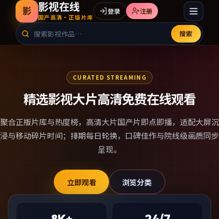
影视在线
影
登录
注册
国产高清·正版片库
搜索
CURATED STREAMING
精选影视大片高清免费在线观看
聚合正版片库与热度榜，
高清大片国产片
即点即播，适配大屏沉
浸与移动碎片时间；排期每日轮换，口碑佳作与院线级画质同步
呈现。
立即观看
浏览分类
8K+
24/7