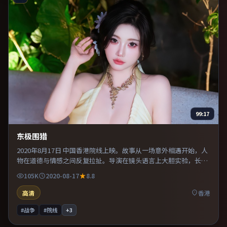
99:17
东极围猎
2020年8月17日 中国香港院线上映。故事从一场意外相遇开始，人
物在道德与情感之间反复拉扯。导演在镜头语言上大胆实验，长镜
头与特写交替强化压迫感。适合喜欢现实主义题材的观众，情绪后
105K
2020-08-17
8.8
劲较足。
高清
香港
#战争
#院线
+
3