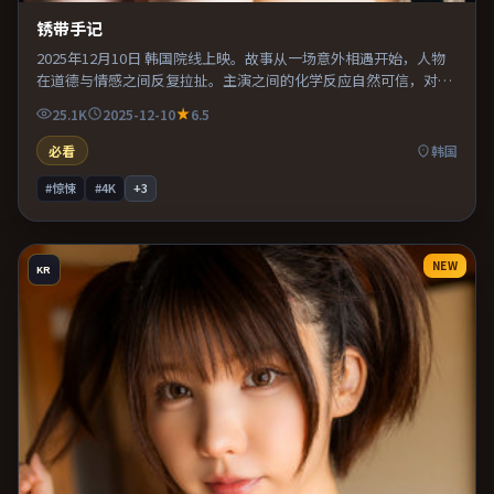
锈带手记
2025年12月10日 韩国院线上映。故事从一场意外相遇开始，人物
在道德与情感之间反复拉扯。主演之间的化学反应自然可信，对手
戏张力贯穿全片。整体完成度较高，适合周末一口气看完。
25.1K
2025-12-10
6.5
必看
韩国
#惊悚
#4K
+
3
NEW
KR