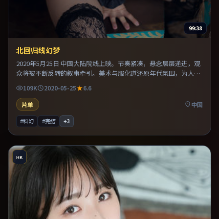
99:38
北回归线幻梦
2020年5月25日 中国大陆院线上映。节奏紧凑，悬念层层递进，观
众将被不断反转的叙事牵引。美术与服化道还原年代氛围，为人物
动机提供可信支撑。片尾留白意味深长，值得二刷细品台词与构
109K
2020-05-25
6.6
图。
片单
中国
#科幻
#完结
+
3
HK