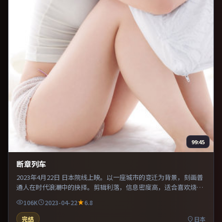
99:45
断章列车
2023年4月22日 日本院线上映。以一座城市的变迁为背景，刻画普
通人在时代浪潮中的抉择。剪辑利落，信息密度高，适合喜欢烧脑
与推理的观众。既有类型片爽感，也保留作者表达，口碑潜力不
106K
2023-04-22
6.8
俗。
完结
日本