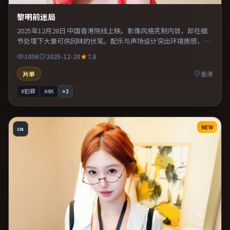
黎明前迷局
2025年12月28日 中国香港院线上映。影像风格克制内敛，却在细
节处埋下大量可供回味的伏笔。配乐与声场设计突出环境质感，使
观众更易沉浸其中。片尾留白意味深长，值得二刷细品台词与构
103K
2025-12-28
7.8
图。
片单
香港
#犯罪
#4K
+
3
NEW
CN