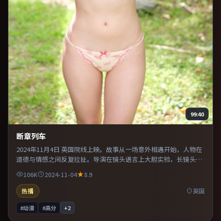
99:40
断章列车
2024年11月4日 英国院线上映。故事从一场意外相遇开始，人物在
道德与情感之间反复拉扯。导演在镜头语言上大胆实验，长镜头与
特写交替强化压迫感。片尾留白意味深长，值得二刷细品台词与构
106K
2024-11-04
8.9
图。
热播
英国
#动漫
#高分
+
2