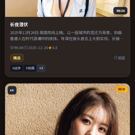
99:34
长夜潜伏
2025年12月26日 英国院线上映。以一座城市的变迁为背景，刻画
普通人在时代浪潮中的抉择。导演在镜头语言上大胆实验，长镜头
与特写交替强化压迫感。推荐给偏爱群像戏与命运母题的影迷。
96.6K
2025-12-26
8.8
精选
英国
#战争
#独播
+
3
NEW
KR