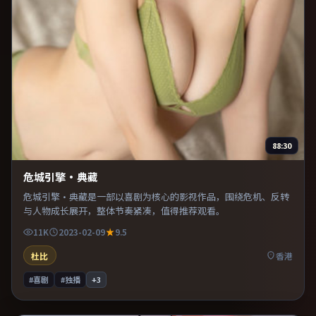
88:30
危城引擎·典藏
危城引擎·典藏是一部以喜剧为核心的影视作品，围绕危机、反转
与人物成长展开，整体节奏紧凑，值得推荐观看。
11K
2023-02-09
9.5
杜比
香港
#喜剧
#独播
+
3