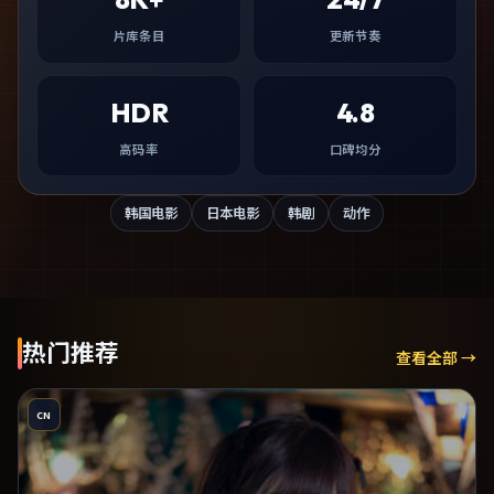
片库条目
更新节奏
HDR
4.8
高码率
口碑均分
韩国电影
日本电影
韩剧
动作
热门推荐
查看全部 →
CN