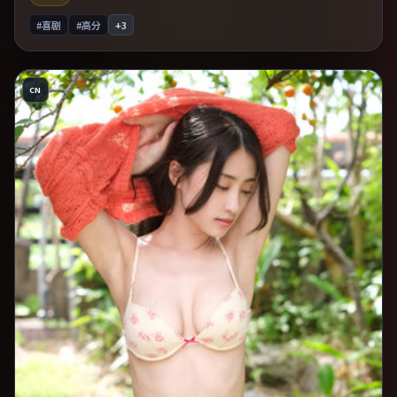
#喜剧
#高分
+
3
CN