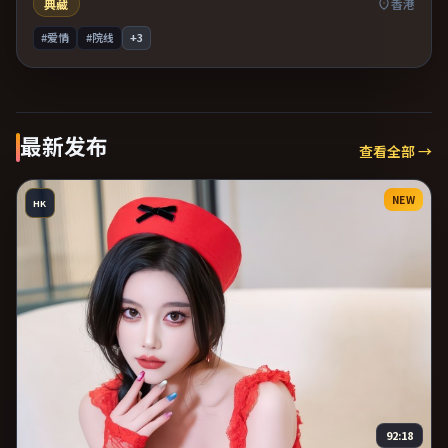
典藏
香港
#爱情
#院线
+
3
最新发布
查看全部 →
NEW
HK
92:18